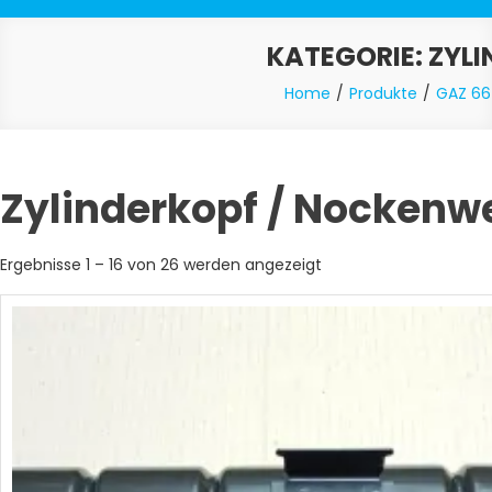
KATEGORIE:
ZYLI
Home
Produkte
GAZ 66
Zylinderkopf / Nockenwe
Nach
Ergebnisse 1 – 16 von 26 werden angezeigt
Aktualität
sortiert