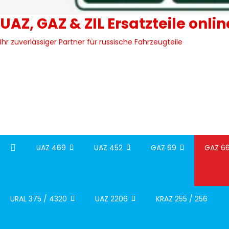
UAZ, GAZ & ZIL Ersatzteile onli
Ihr zuverlässiger Partner für russische Fahrzeugteile
UAZ 469
UAZ 452
GAZ 69
GAZ 66
URAL 375 / 4320
UAZ 2206
KRAZ 255 / 256