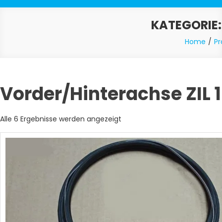
KATEGORIE
Home
Pr
Vorder/Hinterachse ZIL 13
Nach
Alle 6 Ergebnisse werden angezeigt
Aktualität
sortiert