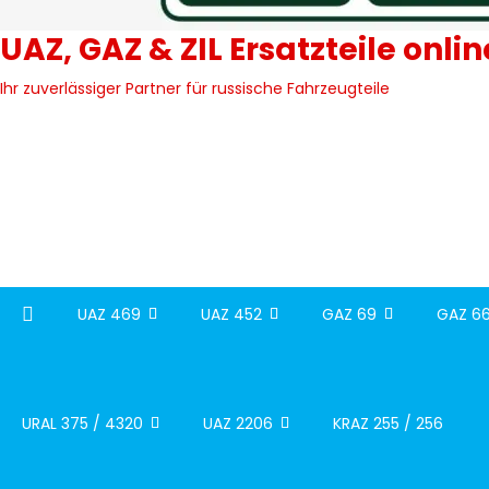
UAZ, GAZ & ZIL Ersatzteile onli
Ihr zuverlässiger Partner für russische Fahrzeugteile
UAZ 469
UAZ 452
GAZ 69
GAZ 66
URAL 375 / 4320
UAZ 2206
KRAZ 255 / 256