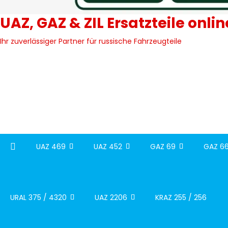
UAZ, GAZ & ZIL Ersatzteile onli
Ihr zuverlässiger Partner für russische Fahrzeugteile
UAZ 469
UAZ 452
GAZ 69
GAZ 66
URAL 375 / 4320
UAZ 2206
KRAZ 255 / 256