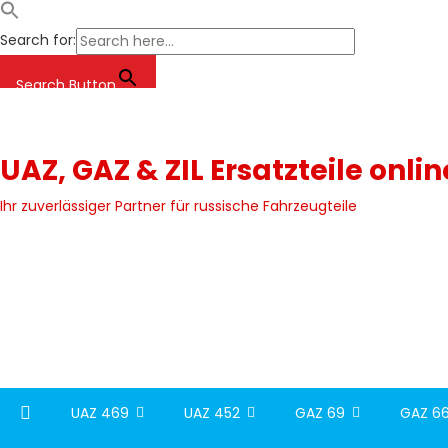
Search for:
Search Button
Skip
to
content
UAZ, GAZ & ZIL Ersatzteile onli
Ihr zuverlässiger Partner für russische Fahrzeugteile
UAZ 469
UAZ 452
GAZ 69
GAZ 66