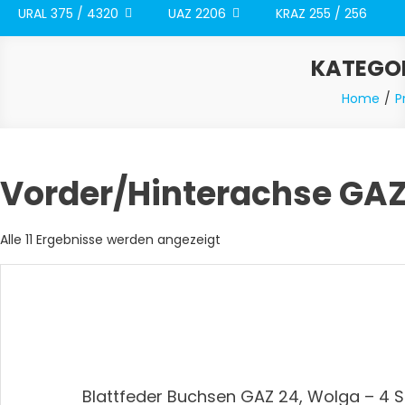
URAL 375 / 4320
UAZ 2206
KRAZ 255 / 256
KATEGOR
Home
P
Vorder/Hinterachse GAZ
Nach
Alle 11 Ergebnisse werden angezeigt
Aktualität
sortiert
Blattfeder Buchsen GAZ 24, Wolga – 4 S