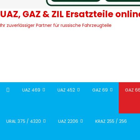
UAZ, GAZ & ZIL Ersatzteile onli
Ihr zuverlässiger Partner für russische Fahrzeugteile
UAZ 469
UAZ 452
GAZ 69
GAZ 66
URAL 375 / 4320
UAZ 2206
KRAZ 255 / 256