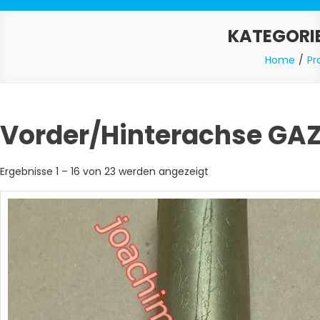
KATEGORI
Home
Pr
Vorder/Hinterachse GAZ 
Nach
Ergebnisse 1 – 16 von 23 werden angezeigt
Aktualität
sortiert