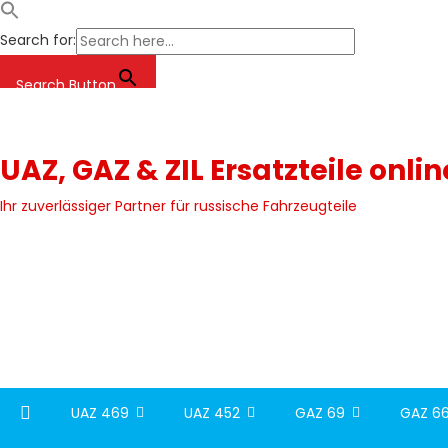
Search for:
Search Button
Skip
to
content
UAZ, GAZ & ZIL Ersatzteile onli
Ihr zuverlässiger Partner für russische Fahrzeugteile
UAZ 469
UAZ 452
GAZ 69
GAZ 66