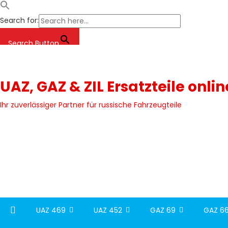
Search for:
Search Button
Skip
to
content
UAZ, GAZ & ZIL Ersatzteile onli
Ihr zuverlässiger Partner für russische Fahrzeugteile
UAZ 469
UAZ 452
GAZ 69
GAZ 66