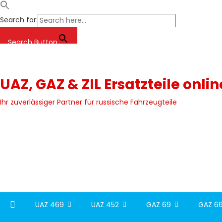
Search for:
Search Button
Skip
to
content
UAZ, GAZ & ZIL Ersatzteile onli
Ihr zuverlässiger Partner für russische Fahrzeugteile
UAZ 469
UAZ 452
GAZ 69
GAZ 66