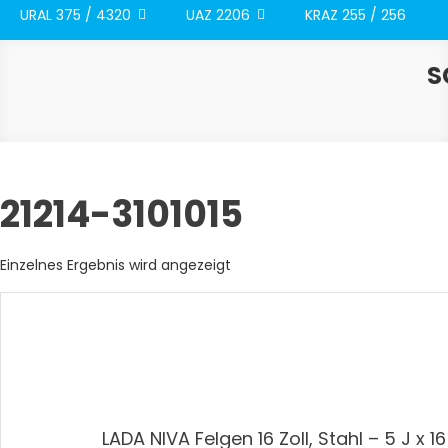
URAL 375 / 4320
UAZ 2206
KRAZ 255 / 256
S
21214-3101015
Einzelnes Ergebnis wird angezeigt
LADA NIVA Felgen 16 Zoll, Stahl – 5 J x 1