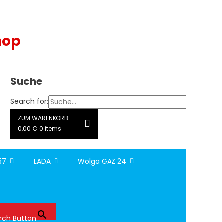
hop
Suche
Search for:
ZUM WARENKORB
0,00 €
0 items
157
LADA
Wolga GAZ 24
rch Button