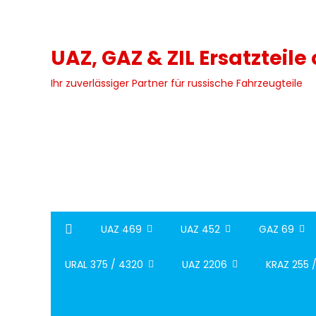
Skip
to
content
UAZ, GAZ & ZIL Ersatzteile
Ihr zuverlässiger Partner für russische Fahrzeugteile
UAZ 469
UAZ 452
GAZ 69
URAL 375 / 4320
UAZ 2206
KRAZ 255 