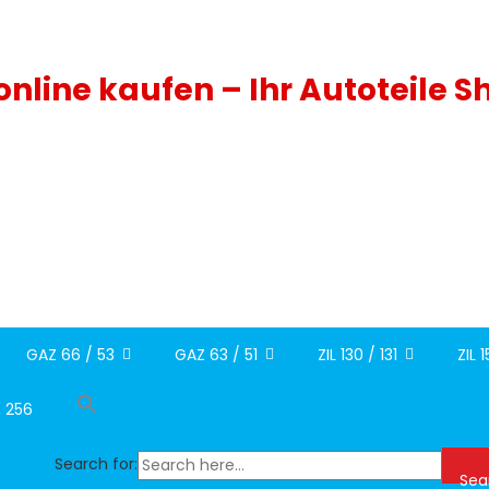
 online kaufen – Ihr Autoteile S
GAZ 66 / 53
GAZ 63 / 51
ZIL 130 / 131
ZIL 
/ 256
Search for:
Sea