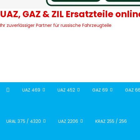
UAZ, GAZ & ZIL Ersatzteile onli
Ihr zuverlässiger Partner für russische Fahrzeugteile
UAZ 469
UAZ 452
GAZ 69
GAZ 66
URAL 375 / 4320
UAZ 2206
KRAZ 255 / 256