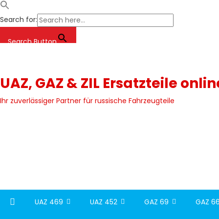
Search for:
Search Button
Skip
to
content
UAZ, GAZ & ZIL Ersatzteile onli
Ihr zuverlässiger Partner für russische Fahrzeugteile
UAZ 469
UAZ 452
GAZ 69
GAZ 66