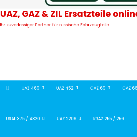
UAZ, GAZ & ZIL Ersatzteile onli
Ihr zuverlässiger Partner für russische Fahrzeugteile
UAZ 469
UAZ 452
GAZ 69
GAZ 66
URAL 375 / 4320
UAZ 2206
KRAZ 255 / 256