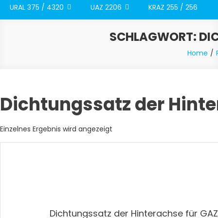
URAL 375 / 4320
UAZ 2206
KRAZ 255 / 256
SCHLAGWORT:
DI
Home
Dichtungssatz der Hinte
Einzelnes Ergebnis wird angezeigt
Dichtungssatz der Hinterachse für GAZ