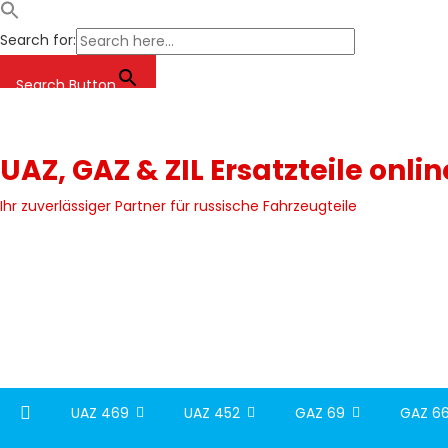
Search for:
Search Button
Skip
to
content
UAZ, GAZ & ZIL Ersatzteile onli
Ihr zuverlässiger Partner für russische Fahrzeugteile
UAZ 469
UAZ 452
GAZ 69
GAZ 66