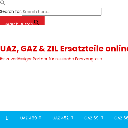
Search for:
Search Button
Skip
to
content
UAZ, GAZ & ZIL Ersatzteile onli
Ihr zuverlässiger Partner für russische Fahrzeugteile
UAZ 469
UAZ 452
GAZ 69
GAZ 66