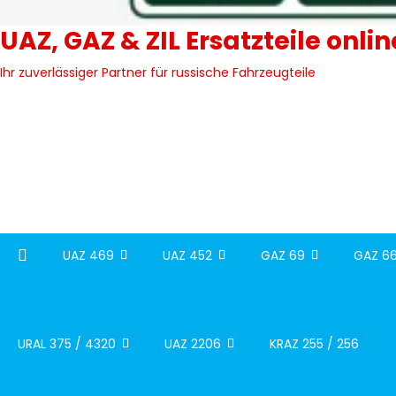
UAZ, GAZ & ZIL Ersatzteile onli
Ihr zuverlässiger Partner für russische Fahrzeugteile
UAZ 469
UAZ 452
GAZ 69
GAZ 66
URAL 375 / 4320
UAZ 2206
KRAZ 255 / 256