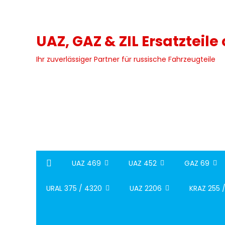
Skip
to
content
UAZ, GAZ & ZIL Ersatzteile
Ihr zuverlässiger Partner für russische Fahrzeugteile
UAZ 469
UAZ 452
GAZ 69
URAL 375 / 4320
UAZ 2206
KRAZ 255 