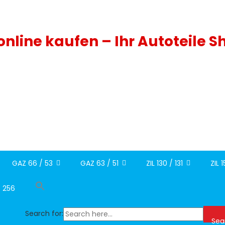
 online kaufen – Ihr Autoteile S
GAZ 66 / 53
GAZ 63 / 51
ZIL 130 / 131
ZIL 
/ 256
Search for:
Sea