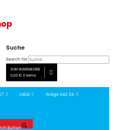
hop
Suche
Search for:
ZUM WARENKORB
0,00 €
0 items
157
LADA
Wolga GAZ 24
rch Button