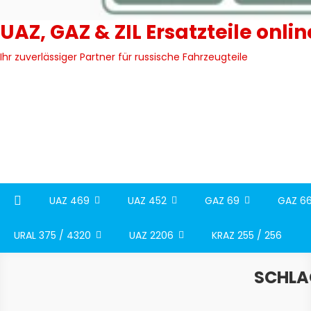
UAZ, GAZ & ZIL Ersatzteile onli
Ihr zuverlässiger Partner für russische Fahrzeugteile
UAZ 469
UAZ 452
GAZ 69
GAZ 66
URAL 375 / 4320
UAZ 2206
KRAZ 255 / 256
SCHL