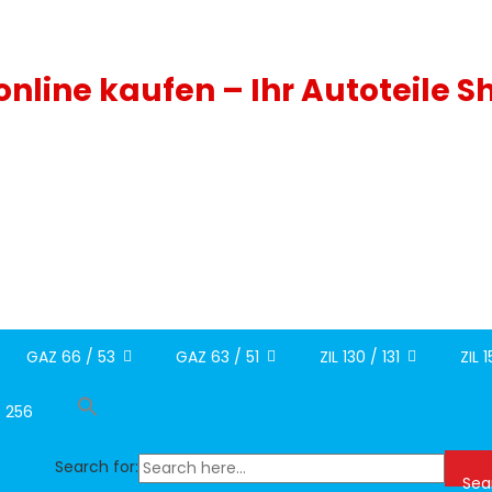
 online kaufen – Ihr Autoteile S
GAZ 66 / 53
GAZ 63 / 51
ZIL 130 / 131
ZIL 
/ 256
Search for:
Sea