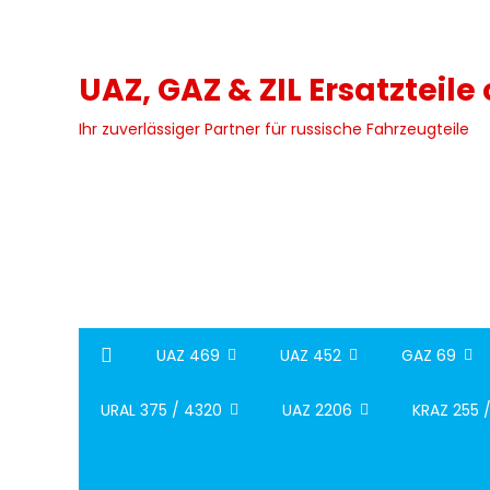
Skip
to
content
UAZ, GAZ & ZIL Ersatzteile
Ihr zuverlässiger Partner für russische Fahrzeugteile
UAZ 469
UAZ 452
GAZ 69
URAL 375 / 4320
UAZ 2206
KRAZ 255 