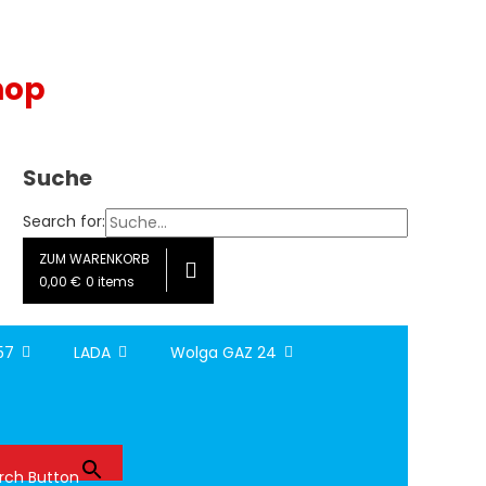
hop
Suche
Search for:
ZUM WARENKORB
0,00 €
0 items
157
LADA
Wolga GAZ 24
rch Button