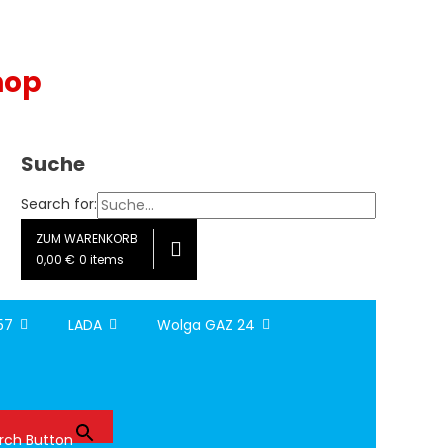
hop
Suche
Search for:
ZUM WARENKORB
0,00 €
0 items
157
LADA
Wolga GAZ 24
rch Button