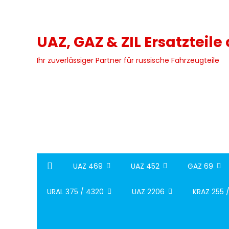
Skip
to
content
UAZ, GAZ & ZIL Ersatzteile
Ihr zuverlässiger Partner für russische Fahrzeugteile
UAZ 469
UAZ 452
GAZ 69
URAL 375 / 4320
UAZ 2206
KRAZ 255 