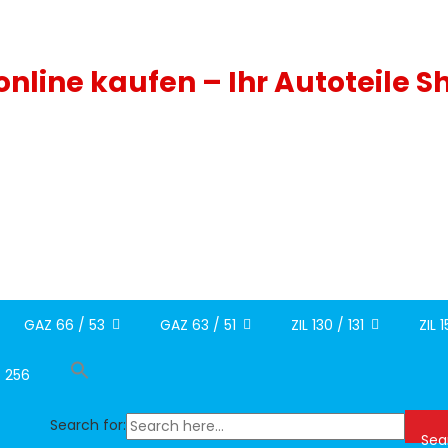
 online kaufen – Ihr Autoteile S
GAZ 66 / 53
GAZ 63 / 51
ZIL 130 / 131
ZIL 
/ 256
Search for:
Sea