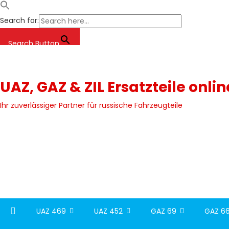
Search for:
Search Button
Skip
to
content
UAZ, GAZ & ZIL Ersatzteile onli
Ihr zuverlässiger Partner für russische Fahrzeugteile
UAZ 469
UAZ 452
GAZ 69
GAZ 66