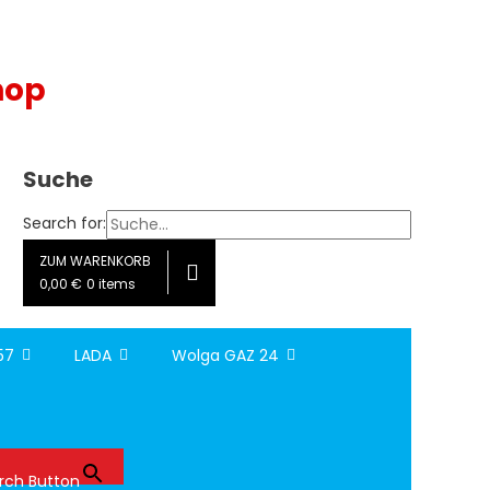
hop
Suche
Search for:
ZUM WARENKORB
0,00 €
0 items
157
LADA
Wolga GAZ 24
rch Button