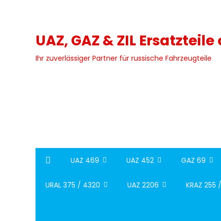
Skip
to
content
UAZ, GAZ & ZIL Ersatzteile
Ihr zuverlässiger Partner für russische Fahrzeugteile
UAZ 469
UAZ 452
GAZ 69
URAL 375 / 4320
UAZ 2206
KRAZ 255 