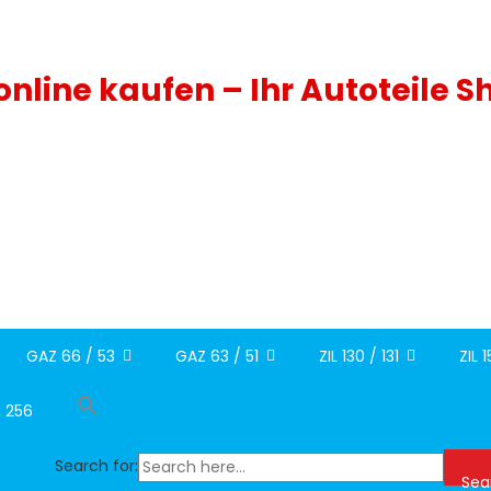
 online kaufen – Ihr Autoteile S
GAZ 66 / 53
GAZ 63 / 51
ZIL 130 / 131
ZIL 
/ 256
Search for:
Sea