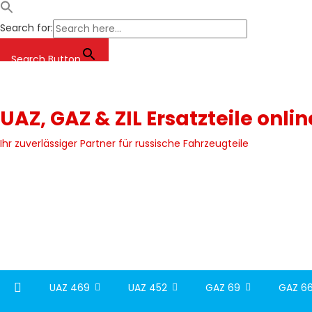
Search for:
Search Button
Skip
to
content
UAZ, GAZ & ZIL Ersatzteile onli
Ihr zuverlässiger Partner für russische Fahrzeugteile
UAZ 469
UAZ 452
GAZ 69
GAZ 66