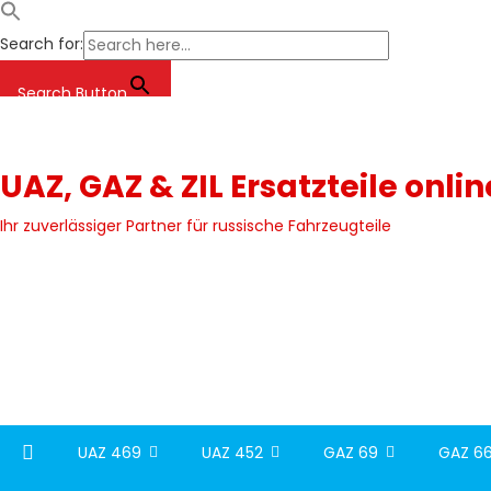
Search for:
Search Button
Skip
to
content
UAZ, GAZ & ZIL Ersatzteile onli
Ihr zuverlässiger Partner für russische Fahrzeugteile
UAZ 469
UAZ 452
GAZ 69
GAZ 66