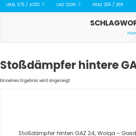
URAL 375 / 4320
UAZ 2206
KRAZ 255 / 256
SCHLAGWOR
Ho
Stoßdämpfer hintere GA
Einzelnes Ergebnis wird angezeigt
Stoßdämpfer hinten GAZ 24, Wolga – Gas