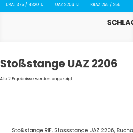
URAL 375 / 4320
UAZ 2206
KRAZ 255 / 256
SCHLA
Stoßstange UAZ 2206
Nach
Alle 2 Ergebnisse werden angezeigt
Aktualität
sortiert
Stoßstange RIF, Stossstange UAZ 2206, Buch