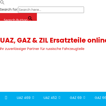
Search for:
Search Button
Skip
to
content
UAZ, GAZ & ZIL Ersatzteile onli
Ihr zuverlässiger Partner für russische Fahrzeugteile
UAZ 469
UAZ 452
GAZ 69
GAZ 66