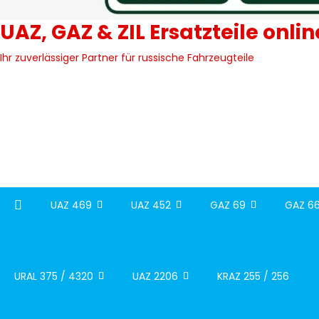
UAZ, GAZ & ZIL Ersatzteile onli
Ihr zuverlässiger Partner für russische Fahrzeugteile
UAZ 469
UAZ 452
GAZ 69
GAZ 66
URAL 375 / 4320
UAZ 2206
KRAZ 255 / 256