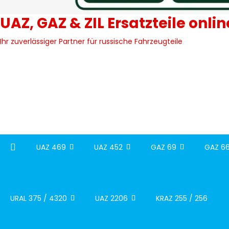
UAZ, GAZ & ZIL Ersatzteile onli
Ihr zuverlässiger Partner für russische Fahrzeugteile
UAZ 469
UAZ 452
GAZ 69
GAZ 66
URAL 375 / 4320
UAZ 2206
KRAZ 255 / 256