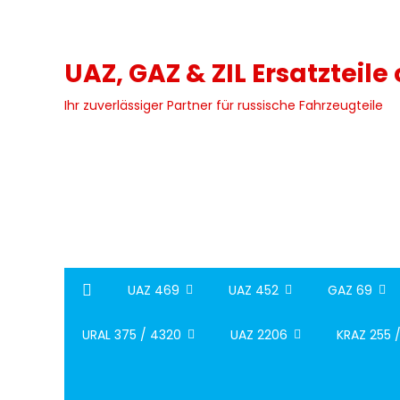
Skip
to
content
UAZ, GAZ & ZIL Ersatzteile
Ihr zuverlässiger Partner für russische Fahrzeugteile
UAZ 469
UAZ 452
GAZ 69
URAL 375 / 4320
UAZ 2206
KRAZ 255 