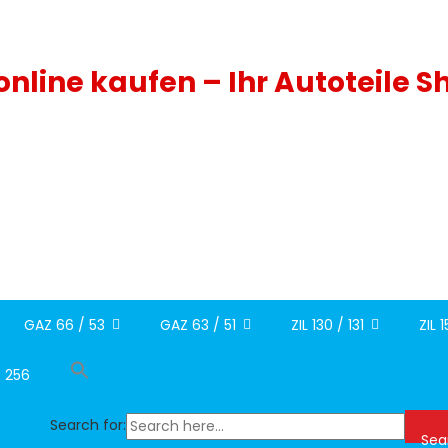
 online kaufen – Ihr Autoteile S
GAZ 66 / 53
GAZ 63 / 51
ZIL 130 / 131
ZIL 
/ 256
Search for:
Sea