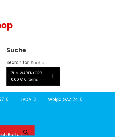
hop
Suche
Search for:
ZUM WARENKORB
0,00 €
0 items
157
LADA
Wolga GAZ 24
rch Button