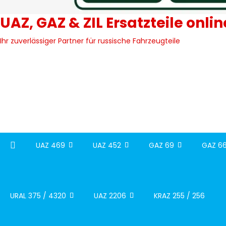
UAZ, GAZ & ZIL Ersatzteile onli
Ihr zuverlässiger Partner für russische Fahrzeugteile
UAZ 469
UAZ 452
GAZ 69
GAZ 66
URAL 375 / 4320
UAZ 2206
KRAZ 255 / 256