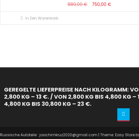
Ursprünglicher
Aktueller
880,00
€
750,00
€
Preis
Preis
In Den Warenkorb
war:
ist:
880,00 €
750,00 €.
GEREGELTE LIEFERPREISE NACH KILOGRAMM: VON
2,800 KG – 13 €. / VON 2,800 KG BIS 4,800 KG – 
4,800 KG BIS 30,800 KG – 23 €.
Russische Autoteile : joachimkruz2020@gmail.com
|
Theme: Easy Store 