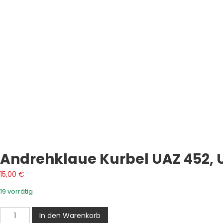
Andrehklaue Kurbel UAZ 452, U
15,00
€
19 vorrätig
Andrehklaue
In den Warenkorb