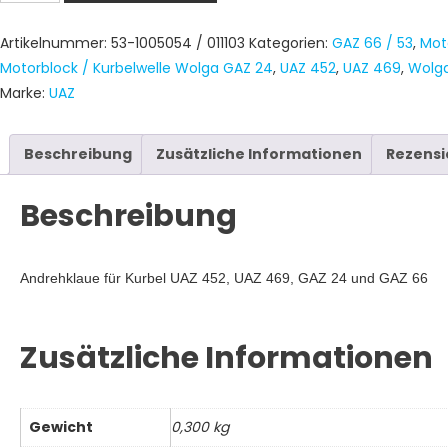
Kurbel
UAZ
Artikelnummer:
53-1005054 / 011103
Kategorien:
GAZ 66 / 53
,
Mot
452,
Motorblock / Kurbelwelle Wolga GAZ 24
,
UAZ 452
,
UAZ 469
,
Wolg
UAZ
Marke:
UAZ
469,
GAZ
24,
Beschreibung
Zusätzliche Informationen
Rezensi
GAZ
66
Beschreibung
Menge
Andrehklaue für Kurbel UAZ 452, UAZ 469, GAZ 24 und GAZ 66
Zusätzliche Informationen
Gewicht
0,300 kg