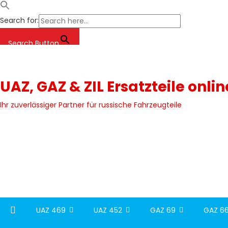
Search for:
Search Button
Skip
to
content
UAZ, GAZ & ZIL Ersatzteile onli
Ihr zuverlässiger Partner für russische Fahrzeugteile
UAZ 469
UAZ 452
GAZ 69
GAZ 66