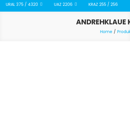
URAL 375 / 4320
UAZ 2206
KRAZ 255 / 256
ANDREHKLAUE KU
Home
Produ