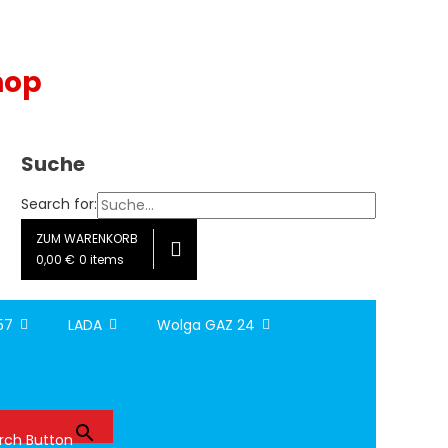
hop
Suche
Search for:
ZUM WARENKORB
0,00 €
0 items
157
LADA
Wolga GAZ 24
rch Button