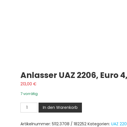
Anlasser UAZ 2206, Euro 4
213,00
€
7 vorrätig
Anlasser
In den Warenkorb
UAZ
2206,
Artikelnummer:
5112.3708 / 182252
Kategorien:
UAZ 220
Euro