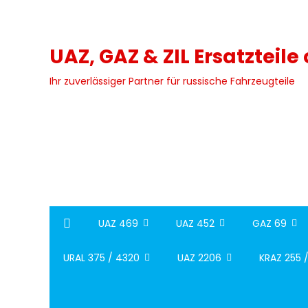
Skip
to
content
UAZ, GAZ & ZIL Ersatzteile
Ihr zuverlässiger Partner für russische Fahrzeugteile
UAZ 469
UAZ 452
GAZ 69
URAL 375 / 4320
UAZ 2206
KRAZ 255 