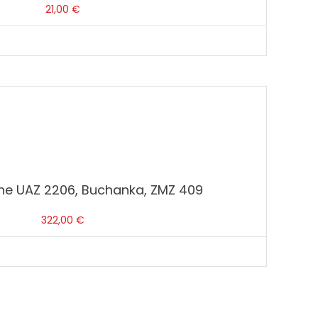
21,00
€
ne UAZ 2206, Buchanka, ZMZ 409
322,00
€