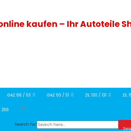
 online kaufen – Ihr Autoteile S
GAZ 66 / 53
GAZ 63 / 51
ZIL 130 / 131
ZIL 
/ 256
Search for:
Sea