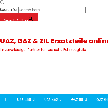
Search for:
Search Button
Skip
to
content
UAZ, GAZ & ZIL Ersatzteile onli
Ihr zuverlässiger Partner für russische Fahrzeugteile
UAZ 469
UAZ 452
GAZ 69
GAZ 66