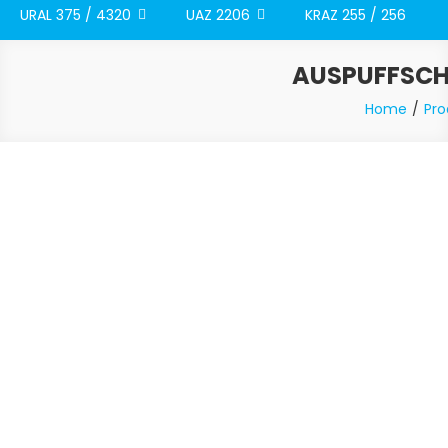
URAL 375 / 4320
UAZ 2206
KRAZ 255 / 256
AUSPUFFSCHE
Home
Pro