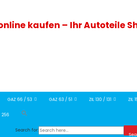
 online kaufen – Ihr Autoteile S
GAZ 66 / 53
GAZ 63 / 51
ZIL 130 / 131
ZIL 
/ 256
Search for:
Sea