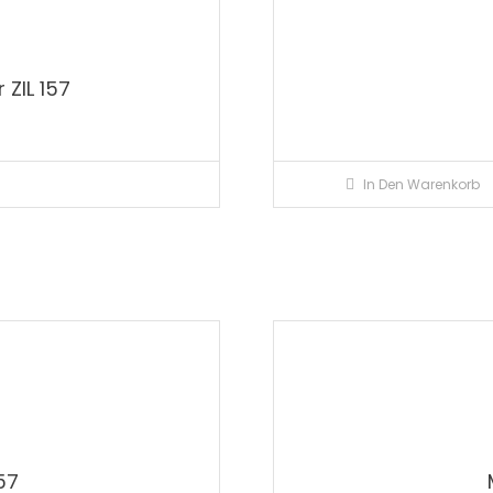
 ZIL 157
In Den Warenkorb
57