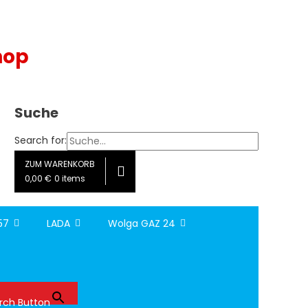
hop
Suche
Search for:
ZUM WARENKORB
0,00 €
0 items
157
LADA
Wolga GAZ 24
rch Button