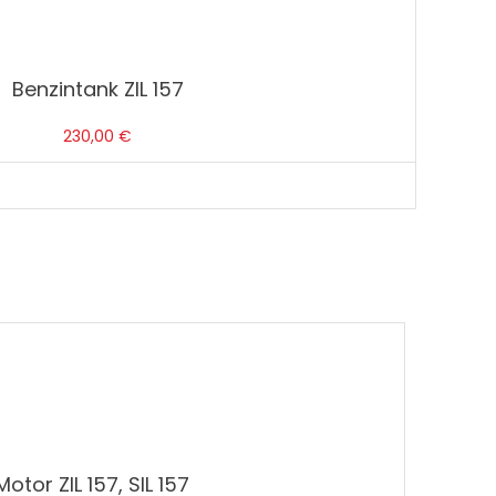
Benzintank ZIL 157
230,00
€
Motor ZIL 157, SIL 157