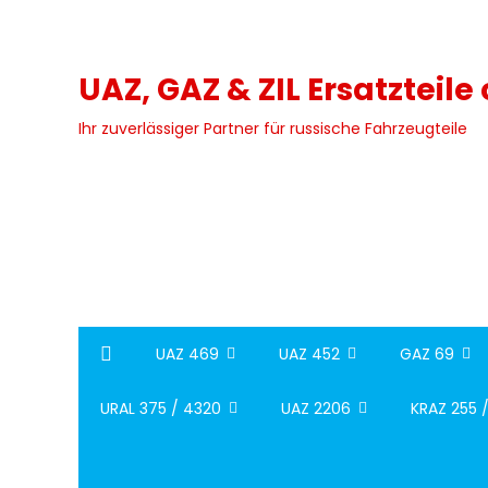
Skip
to
content
UAZ, GAZ & ZIL Ersatzteile
Ihr zuverlässiger Partner für russische Fahrzeugteile
UAZ 469
UAZ 452
GAZ 69
URAL 375 / 4320
UAZ 2206
KRAZ 255 