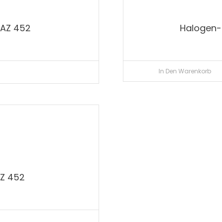
UAZ 452
Halogen-
In Den Warenkorb
Z 452