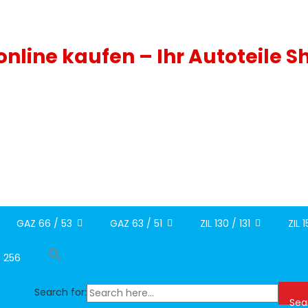
 online kaufen – Ihr Autoteile S
GAZ 66 / 53
GAZ 63 / 51
ZIL 130 / 131
ZIL 
/ 256
Search for:
Sea