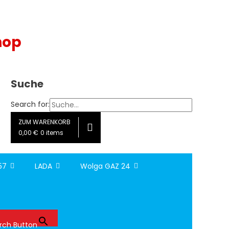
hop
Suche
Search for:
ZUM WARENKORB
0,00 €
0 items
157
LADA
Wolga GAZ 24
rch Button