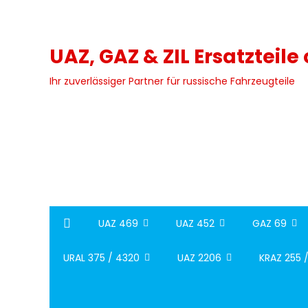
Skip
to
content
UAZ, GAZ & ZIL Ersatzteile
Ihr zuverlässiger Partner für russische Fahrzeugteile
UAZ 469
UAZ 452
GAZ 69
URAL 375 / 4320
UAZ 2206
KRAZ 255 