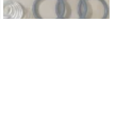
UAZ 452 Reparatursatz für Radbremszylinde
10,00
€
In Den Warenkorb