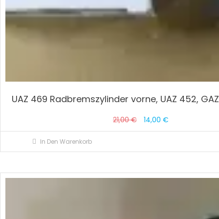
UAZ 469 Radbremszylinder vorne, UAZ 452, GAZ
Ursprünglicher
Aktueller
21,00
€
14,00
€
Preis
Preis
In Den Warenkorb
war:
ist:
21,00 €
14,00 €.