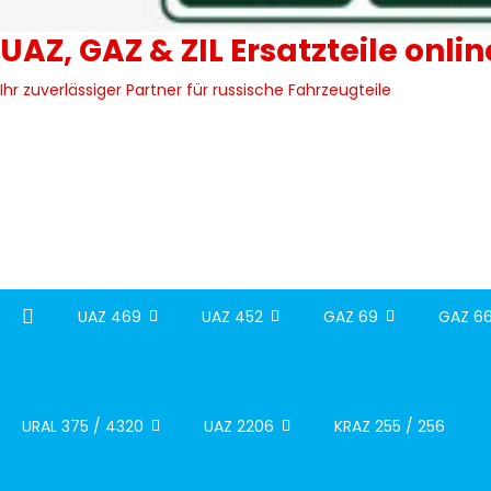
UAZ, GAZ & ZIL Ersatzteile onli
Ihr zuverlässiger Partner für russische Fahrzeugteile
UAZ 469
UAZ 452
GAZ 69
GAZ 66
URAL 375 / 4320
UAZ 2206
KRAZ 255 / 256