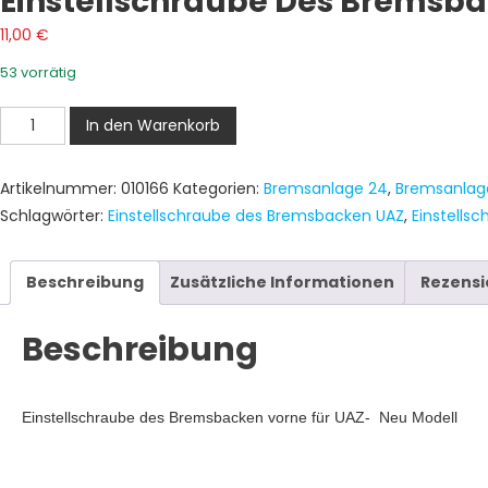
Einstellschraube Des Bremsba
11,00
€
53 vorrätig
Einstellschraube
In den Warenkorb
des
Bremsbacken
Artikelnummer:
010166
Kategorien:
Bremsanlage 24
,
Bremsanlag
vorne
Schlagwörter:
Einstellschraube des Bremsbacken UAZ
,
Einstells
UAZ
Neu
Modell
Beschreibung
Zusätzliche Informationen
Rezensi
Menge
Beschreibung
Einstellschraube des Bremsbacken vorne für UAZ-
Neu
Modell