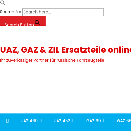
Search for:
Search Button
Skip
to
content
UAZ, GAZ & ZIL Ersatzteile onli
Ihr zuverlässiger Partner für russische Fahrzeugteile
UAZ 469
UAZ 452
GAZ 69
GAZ 66