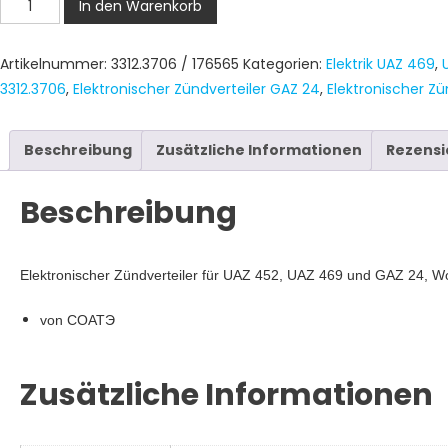
Elektronischer
In den Warenkorb
Zündverteiler
UAZ
Artikelnummer:
3312.3706 / 176565
Kategorien:
Elektrik UAZ 469
,
452,
3312.3706
,
Elektronischer Zündverteiler GAZ 24
,
Elektronischer Zü
469,
GAZ
24
Beschreibung
Zusätzliche Informationen
Rezensi
SOATE
Menge
Beschreibung
Elektronischer Zündverteiler für UAZ 452, UAZ 469 und GAZ 24, W
von СОАТЭ
Zusätzliche Informationen