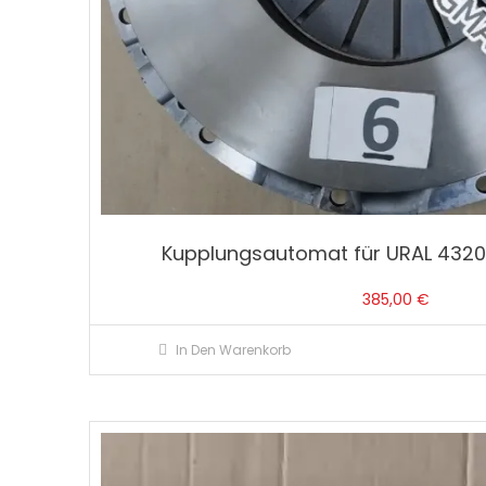
Kupplungsautomat für URAL 432
385,00
€
In Den Warenkorb