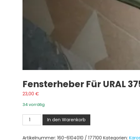
Fensterheber Für URAL 375
23,00
€
34 vorrätig
Fensterheber
In den Warenkorb
für
URAL
Artikelnummer:
160-6104010 / 177100
Kategorien:
Karo