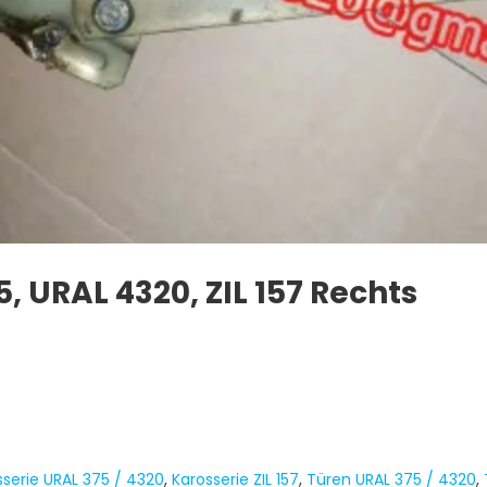
, URAL 4320, ZIL 157 Rechts
sserie URAL 375 / 4320
,
Karosserie ZIL 157
,
Türen URAL 375 / 4320
,