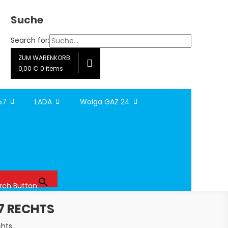
Suche
Search for:
ZUM WARENKORB
0,00 €
0 items
157
LADA
Wolga GAZ 24
rch Button
57 RECHTS
chts