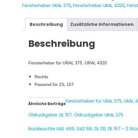
375,
Fensterheber URAL 375
,
Fensterheber URAL 4320
,
Fenst
URAL
4320,
ZIL
Beschreibung
Zusätzliche Informationen
157
rechts
Beschreibung
Menge
Fensterheber für URAL 375, URAL 4320
Rechts
Passend für ZIL 157
Fensterheber für URAL 375, URAL 432
Ähnliche Beiträge
Öldruckgeber ZIL 157, Öldruckgeber URAL 375
Rückleuchte UAZ 469, GAZ 69, ZIL 131, ZIL 157 – 2 Stü