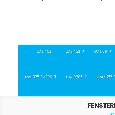
UAZ 469
UAZ 452
GAZ 69
URAL 375 / 4320
UAZ 2206
KRAZ 255 
FENSTERH
Ho