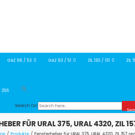
GAZ 66 / 53
GAZ 63 / 51
ZIL 130 / 131
ZIL 
/ 256
Search for:
Sea
EBER FÜR URAL 375, URAL 4320, ZIL 1
me
Produkte
Fensterheber für URAL 375, URAL 4320, ZIL 157 re