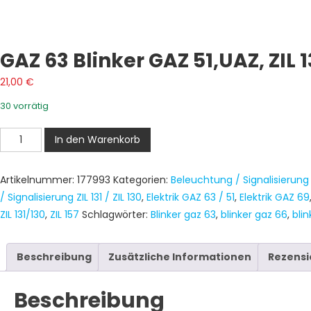
GAZ 63 Blinker GAZ 51,UAZ, ZIL 1
21,00
€
30 vorrätig
GAZ
In den Warenkorb
63
Blinker
Artikelnummer:
177993
Kategorien:
Beleuchtung / Signalisierung
GAZ
/ Signalisierung ZIL 131 / ZIL 130
,
Elektrik GAZ 63 / 51
,
Elektrik GAZ 69
51,UAZ,
ZIL 131/130
,
ZIL 157
Schlagwörter:
Blinker gaz 63
,
blinker gaz 66
,
blin
ZIL
131
Rot
Beschreibung
Zusätzliche Informationen
Rezensi
Menge
Beschreibung