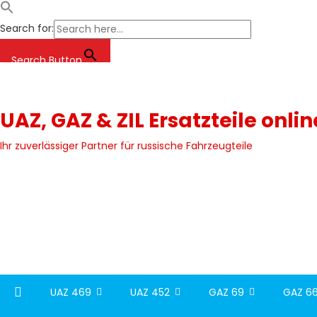
Search for:
Search Button
Skip
to
content
UAZ, GAZ & ZIL Ersatzteile onli
Ihr zuverlässiger Partner für russische Fahrzeugteile
UAZ 469
UAZ 452
GAZ 69
GAZ 66