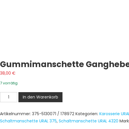
Gummimanschette Ganghebel 
38,00
€
7 vorrätig
Gummimanschette
In den Warenkorb
Ganghebel
URAL
Artikelnummer:
375-5130071 / 178972
Kategorien:
Karosserie URA
375,
Schaltmanschette URAL 375
,
Schaltmanschette URAL 4320
Mark
URAL