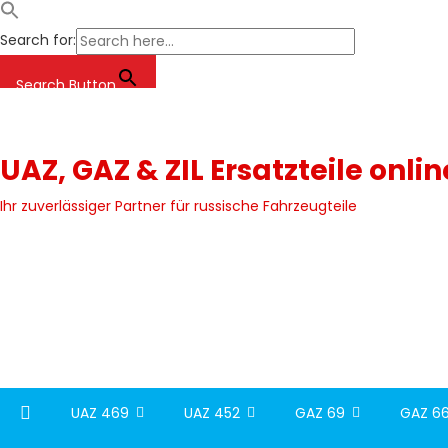
Search for:
Search Button
Skip
to
content
UAZ, GAZ & ZIL Ersatzteile onli
Ihr zuverlässiger Partner für russische Fahrzeugteile
UAZ 469
UAZ 452
GAZ 69
GAZ 66