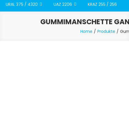
URAL 375 / 4320
UAZ 2206
KRAZ 255 / 256
GUMMIMANSCHETTE GANGH
Home
Produkte
Gum