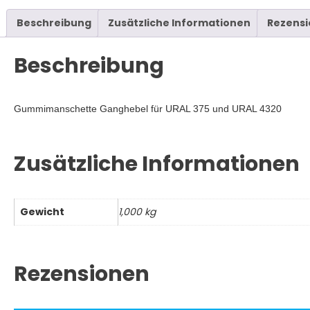
4320,
Schaltmanschette
Beschreibung
Zusätzliche Informationen
Rezensi
Menge
Beschreibung
Gummimanschette Ganghebel für URAL 375 und URAL 4320
Zusätzliche Informationen
Gewicht
1,000 kg
Rezensionen