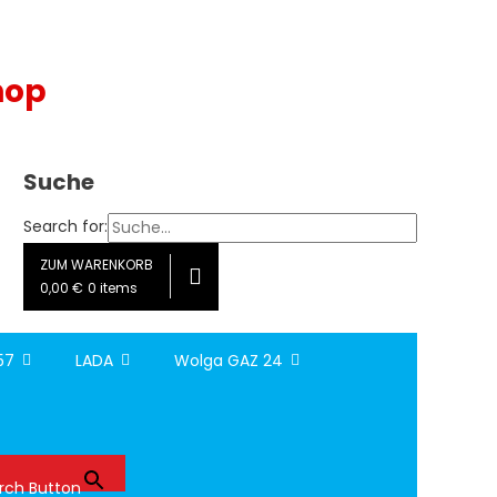
hop
Suche
Search for:
ZUM WARENKORB
0,00 €
0 items
157
LADA
Wolga GAZ 24
rch Button