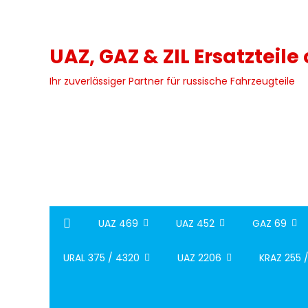
Skip
to
content
UAZ, GAZ & ZIL Ersatzteile
Ihr zuverlässiger Partner für russische Fahrzeugteile
UAZ 469
UAZ 452
GAZ 69
URAL 375 / 4320
UAZ 2206
KRAZ 255 