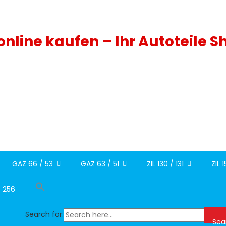
 online kaufen – Ihr Autoteile S
GAZ 66 / 53
GAZ 63 / 51
ZIL 130 / 131
ZIL 
/ 256
Search for:
Sea