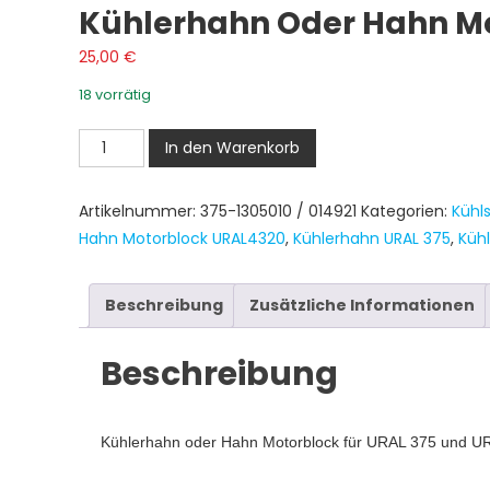
Kühlerhahn Oder Hahn Mo
25,00
€
18 vorrätig
Kühlerhahn
In den Warenkorb
oder
Hahn
Artikelnummer:
375-1305010 / 014921
Kategorien:
Kühl
Motorblock
Hahn Motorblock URAL4320
,
Kühlerhahn URAL 375
,
Küh
URAL
375,
URAL
Beschreibung
Zusätzliche Informationen
4320
Menge
Beschreibung
Kühlerhahn oder Hahn Motorblock für URAL 375 und U