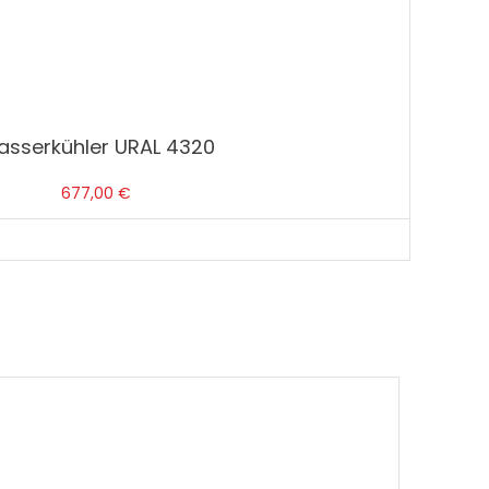
sserkühler URAL 4320
677,00
€