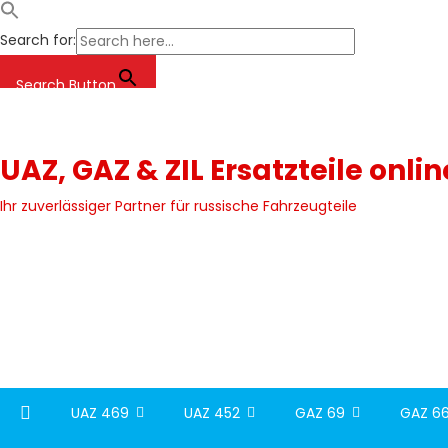
Search for:
Search Button
Skip
to
content
UAZ, GAZ & ZIL Ersatzteile onli
Ihr zuverlässiger Partner für russische Fahrzeugteile
UAZ 469
UAZ 452
GAZ 69
GAZ 66