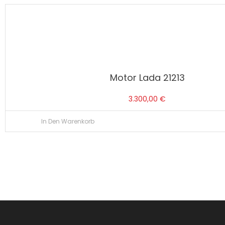
Motor Lada 21213
3.300,00
€
In Den Warenkorb