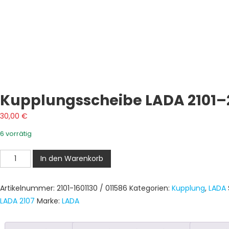
Kupplungsscheibe LADA 2101–
30,00
€
6 vorrätig
Kupplungsscheibe
In den Warenkorb
LADA
2101–
Artikelnummer:
2101-1601130 / 011586
Kategorien:
Kupplung
,
LADA
2107
LADA 2107
Marke:
LADA
ohne
2106