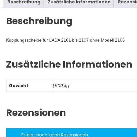
Menge
Beschreibung
Zusätzliche Informationen
Rezensi
Beschreibung
Kupplungsscheibe für LADA 2101 bis 2107
ohne Modell 2106
Zusätzliche Informationen
Gewicht
1,500 kg
Rezensionen
Es gibt noch keine Rezensionen.