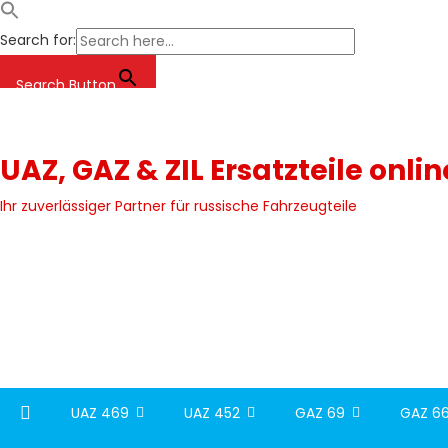
Search for:
Search Button
Skip
to
content
UAZ, GAZ & ZIL Ersatzteile onli
Ihr zuverlässiger Partner für russische Fahrzeugteile
UAZ 469
UAZ 452
GAZ 69
GAZ 66