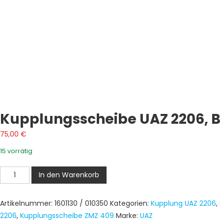
Kupplungsscheibe UAZ 2206, 
75,00
€
15 vorrätig
Kupplungsscheibe
In den Warenkorb
UAZ
2206,
Artikelnummer:
1601130 / 010350
Kategorien:
Kupplung UAZ 2206
,
Buchanka,
2206
,
Kupplungsscheibe ZMZ 409
Marke:
UAZ