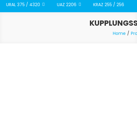
URAL 375 / 4320
UAZ 2206
KRAZ 255 / 256
KUPPLUNGSS
Home
Pr