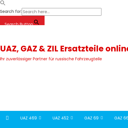
Search for:
Search Button
Skip
to
content
UAZ, GAZ & ZIL Ersatzteile onli
Ihr zuverlässiger Partner für russische Fahrzeugteile
UAZ 469
UAZ 452
GAZ 69
GAZ 66