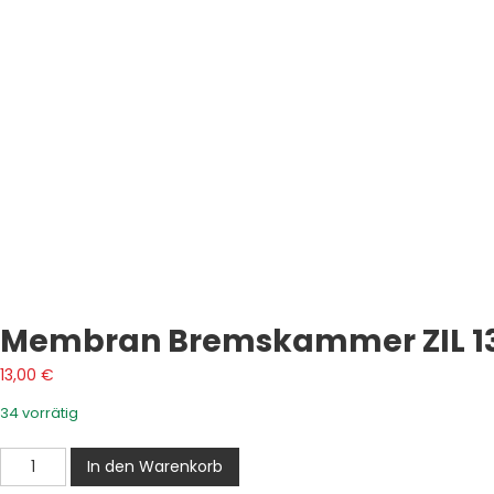
Membran Bremskammer ZIL 1
13,00
€
34 vorrätig
Membran
In den Warenkorb
Bremskammer