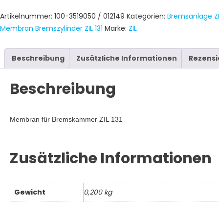
ZIL
Artikelnummer:
100-3519050 / 012149
Kategorien:
Bremsanlage ZIL
131
Membran Bremszylinder ZIL 131
Marke:
ZIL
Menge
Beschreibung
Zusätzliche Informationen
Rezensi
Beschreibung
Membran für Bremskammer ZIL 131
Zusätzliche Informationen
Gewicht
0,200 kg