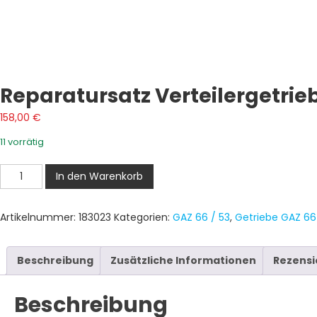
Reparatursatz Verteilergetrie
158,00
€
11 vorrätig
Reparatursatz
In den Warenkorb
Verteilergetriebe
GAZ
Artikelnummer:
183023
Kategorien:
GAZ 66 / 53
,
Getriebe GAZ 66
66
Menge
Beschreibung
Zusätzliche Informationen
Rezensi
Beschreibung