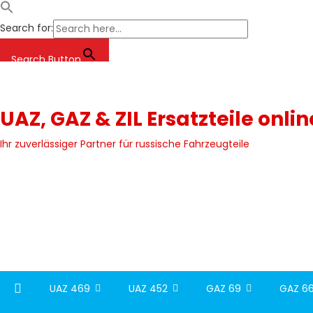
Search for:
Search Button
Skip
to
content
UAZ, GAZ & ZIL Ersatzteile onli
Ihr zuverlässiger Partner für russische Fahrzeugteile
UAZ 469
UAZ 452
GAZ 69
GAZ 66