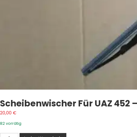
Scheibenwischer Für UAZ 452 –
20,00
€
82 vorrätig
Scheibenwischer