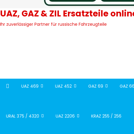
UAZ, GAZ & ZIL Ersatzteile onli
Ihr zuverlässiger Partner für russische Fahrzeugteile
UAZ 469
UAZ 452
GAZ 69
GAZ 66
URAL 375 / 4320
UAZ 2206
KRAZ 255 / 256