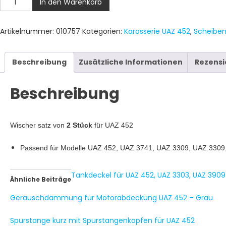
In den Warenkorb
für
UAZ
Artikelnummer:
010757
Kategorien:
Karosserie UAZ 452
,
Scheibe
452
-
2
Beschreibung
Zusätzliche Informationen
Rezensi
Stück
Menge
Beschreibung
Wischer satz von
2 Stück
für UAZ 452
Passend für Modelle UAZ 452, UAZ 3741, UAZ 3309, UAZ 3309
Tankdeckel für UAZ 452, UAZ 3303, UAZ 3909
Ähnliche Beiträge
Geräuschdämmung für Motorabdeckung UAZ 452 – Grau
Spurstange kurz mit Spurstangenkopfen für UAZ 452