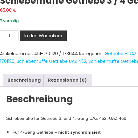
Schiebemuffe Getriebe 3 / 4 G
65,00
€
7 vorrätig
Schiebemuffe
In den Warenkorb
Getriebe
3
Artikelnummer:
451-1701120 / 173644
Kategorien:
Getriebe - UAZ 
/
1701120
,
Schiebemuffe Getriebe UAZ 452
,
Schiebemuffe Getrieb
4
Gang
UAZ
Beschreibung
Rezensionen (0)
452,
UAZ
Beschreibung
469
Menge
Schiebemuffe für Getriebe 3. und 4. Gang UAZ 452, UAZ 469
Für 4-Gang Getriebe –
nicht synchronisiert