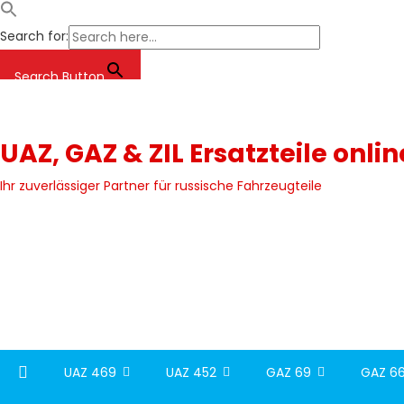
Search for:
Search Button
Skip
to
content
UAZ, GAZ & ZIL Ersatzteile onli
Ihr zuverlässiger Partner für russische Fahrzeugteile
UAZ 469
UAZ 452
GAZ 69
GAZ 66