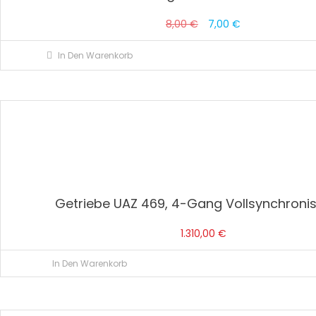
Ursprünglicher
Aktueller
8,00
€
7,00
€
Preis
Preis
In Den Warenkorb
war:
ist:
8,00 €
7,00 €.
Getriebe UAZ 469, 4-Gang Vollsynchronis
1.310,00
€
In Den Warenkorb