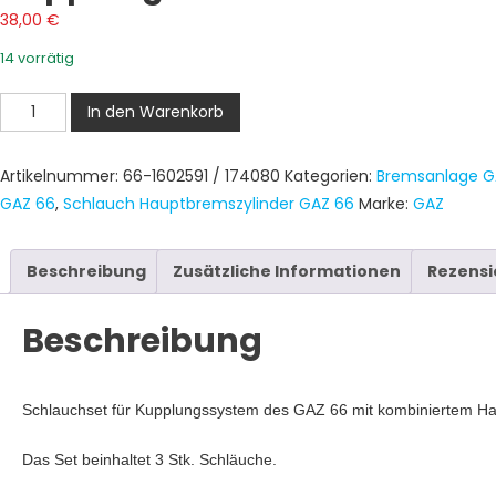
38,00
€
14 vorrätig
Kupplungsschlauch-
In den Warenkorb
Set
GAZ
Artikelnummer:
66-1602591 / 174080
Kategorien:
Bremsanlage GA
66
GAZ 66
,
Schlauch Hauptbremszylinder GAZ 66
Marke:
GAZ
3
Stk.
und
Beschreibung
Zusätzliche Informationen
Rezensi
Hauptbremszylinder
Menge
Beschreibung
Schlauchset für Kupplungssystem des GAZ 66 mit kombiniertem Ha
Das Set beinhaltet 3 Stk. Schläuche.