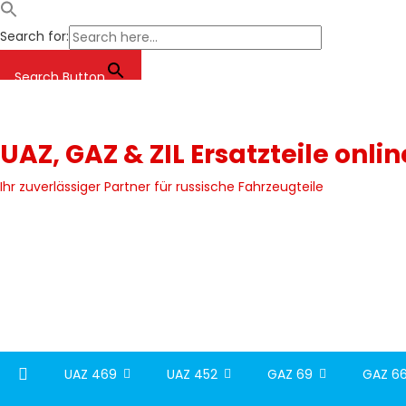
Search for:
Search Button
Skip
to
content
UAZ, GAZ & ZIL Ersatzteile onli
Ihr zuverlässiger Partner für russische Fahrzeugteile
UAZ 469
UAZ 452
GAZ 69
GAZ 66