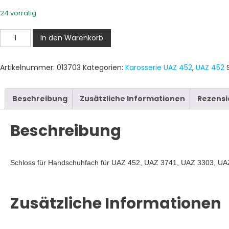
24 vorrätig
Schloss
In den Warenkorb
für
Handschuhfach
Artikelnummer:
013703
Kategorien:
Karosserie UAZ 452
,
UAZ 452
UAZ
452
Menge
Beschreibung
Zusätzliche Informationen
Rezensi
Beschreibung
Schloss für Handschuhfach für UAZ 452, UAZ 3741, UAZ 3303, U
Zusätzliche Informationen