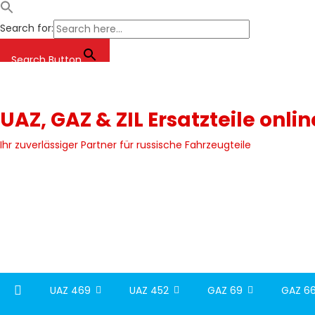
Search for:
Search Button
Skip
to
content
UAZ, GAZ & ZIL Ersatzteile onli
Ihr zuverlässiger Partner für russische Fahrzeugteile
UAZ 469
UAZ 452
GAZ 69
GAZ 66