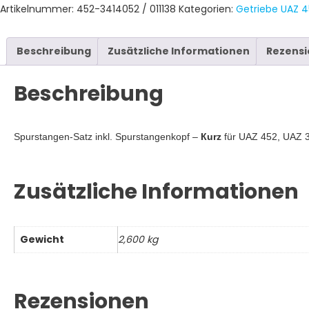
Artikelnummer:
452-3414052 / 011138
Kategorien:
Getriebe UAZ 4
Spurstangenkopfen
für
UAZ
Beschreibung
Zusätzliche Informationen
Rezensi
452
Menge
Beschreibung
Spurstangen-Satz inkl. Spurstangenkopf –
Кurz
für UAZ 452, UAZ 
Zusätzliche Informationen
Gewicht
2,600 kg
Rezensionen