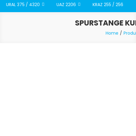
URAL 375 / 4320
UAZ 2206
KRAZ 255 / 256
SPURSTANGE KU
Home
Produ