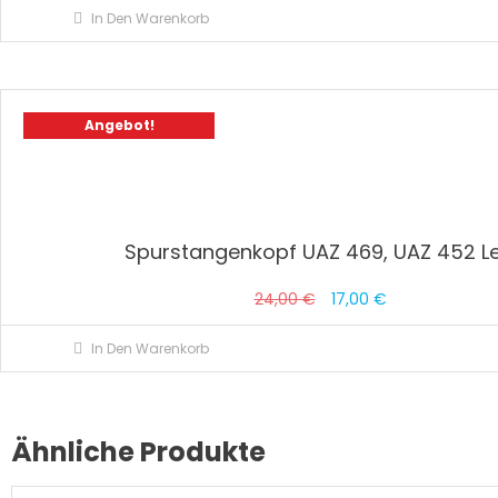
In Den Warenkorb
Angebot!
Spurstangenkopf UAZ 469, UAZ 452 Le
Ursprünglicher
Aktueller
24,00
€
17,00
€
Preis
Preis
In Den Warenkorb
war:
ist:
24,00 €
17,00 €.
Ähnliche Produkte