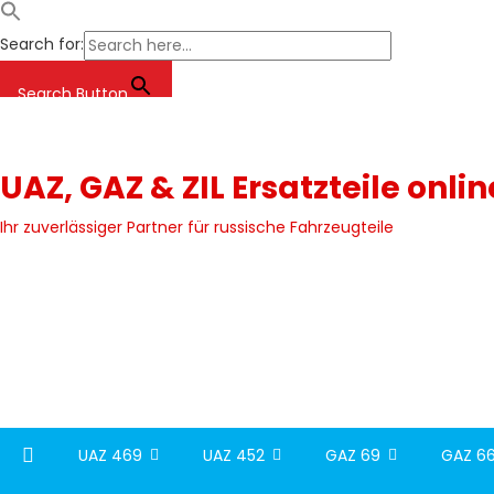
Search for:
Search Button
Skip
to
content
UAZ, GAZ & ZIL Ersatzteile onli
Ihr zuverlässiger Partner für russische Fahrzeugteile
UAZ 469
UAZ 452
GAZ 69
GAZ 66