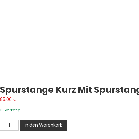
Spurstange Kurz Mit Spurstan
85,00
€
10 vorrätig
Spurstange
In den Warenkorb
kurz
mit