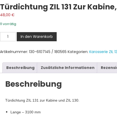
Türdichtung ZIL 131 Zur Kabine,
48,00
€
11 vorrätig
Türdichtung
In den Warenkorb
ZIL
131
Artikelnummer:
130-6107145 / 180565
Kategorien:
Karosserie ZIL 13
zur
Kabine,
Türdichtung
Beschreibung
Zusätzliche Informationen
Rezensi
ZIL
130
Beschreibung
Menge
Türdichtung ZIL 131 zur Kabine und ZIL 130.
Lange – 3100 mm