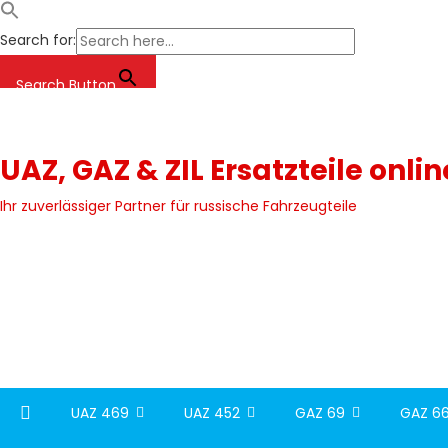
Search for:
Search Button
Skip
to
content
UAZ, GAZ & ZIL Ersatzteile onli
Ihr zuverlässiger Partner für russische Fahrzeugteile
UAZ 469
UAZ 452
GAZ 69
GAZ 66