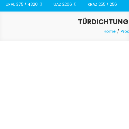
URAL 375 / 4320
UAZ 2206
KRAZ 255 / 256
TÜRDICHTUNG Z
Home
Pro