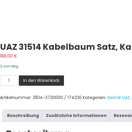
UAZ 31514 Kabelbaum Satz, K
188,00
€
3 vorrätig
UAZ
In den Warenkorb
31514
Kabelbaum
Artikelnummer:
31514-3720000 / 174230
Kategorien:
Elektrik UAZ
satz,
Kabelbaum
UAZ
Beschreibung
Zusätzliche Informationen
Rezensi
31514
Menge