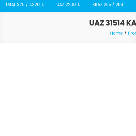
URAL 375 / 4320
UAZ 2206
KRAZ 255 / 256
UAZ 31514 K
Home
Pro