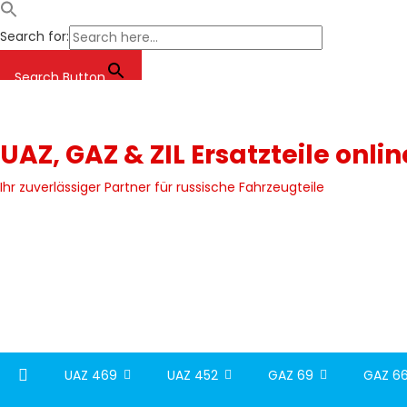
Search for:
Search Button
Skip
to
content
UAZ, GAZ & ZIL Ersatzteile onli
Ihr zuverlässiger Partner für russische Fahrzeugteile
UAZ 469
UAZ 452
GAZ 69
GAZ 66